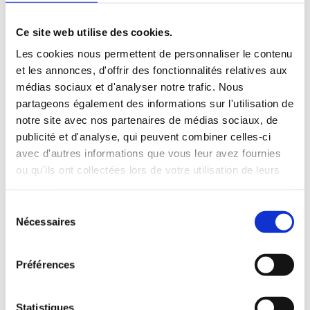
Identité de marque
Ce site web utilise des cookies.
À partir d’une analyse de votre
Les cookies nous permettent de personnaliser le contenu
entreprise, de vos projets,
et les annonces, d'offrir des fonctionnalités relatives aux
de votre ADN et de votre vision,
médias sociaux et d'analyser notre trafic. Nous
nous vous accompagnons dans la
partageons également des informations sur l'utilisation de
création ou la refonte
notre site avec nos partenaires de médias sociaux, de
de votre identité : visuelle,
publicité et d'analyse, qui peuvent combiner celles-ci
rédactionnelle, sociale.
avec d'autres informations que vous leur avez fournies
ou qu'ils ont collectées lors de votre utilisation de leurs
services.
Sélection
Nécessaires
du
consentement
Préférences
Statistiques