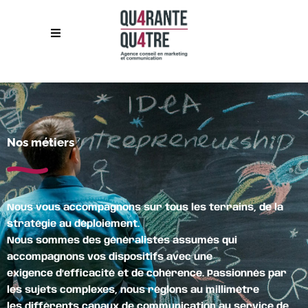
Nos métiers
Nous vous accompagnons sur tous les terrains, de la
stratégie au déploiement.
Nous sommes des généralistes assumés qui
accompagnons vos dispositifs avec une
exigence
d’efficacité et de cohérence. Passionnés par
les sujets complexes,
nous réglons au millimètre
les
différents canaux de communication au service de